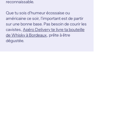
reconnaissable.
Que tu sois d'humeur écossaise ou
américaine ce soir, l'important est de partir
sur une bonne base. Pas besoin de courir les
cavistes,
Apéro Delivery te livre ta bouteille
de Whisky à Bordeaux
, prête à être
dégustée.
Pour se faire livrer ton allo apéro à
domicile sur Bordeaux et alentours, ne
cherche pas ailleurs c'est Apéro Delivery
les meilleurs 🥇
16 Place des Quinconces, 33000
Bordeaux
Formulaire de contact